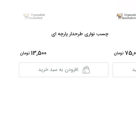
چسب نواری طرحدار پارچه ای
پانچ طر
13,500
75,0
تومان
تومان
د
افزودن به سبد خرید