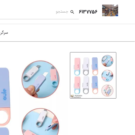
6137756
سرگر
کمک
بازی
بازی
نمای