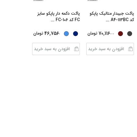
پاکت جیبدار متالیک پاپکو
پاکت دکمه دار پاپکو سایز
کد A4-113BC
...
FC کد FC-106
...
...
...
46,756
70,116
تومان
تومان
افزودن به سبد خرید
افزودن به سبد خرید