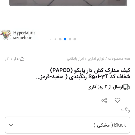
از
0
نفر
همه محصولات
/
لوازم اداری
/
ابزار بایگانی
0
کیف مدارک کش دار پاپکو (PAPCO)
شفاف کد S501-3T رنگبندی ( سفید-قرمز...
ارسال از
2
روز کاری
رنگ
:
Black ( مشکی )