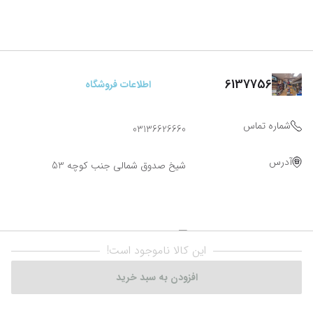
6137756
اطلاعات فروشگاه
شماره تماس
03136626660
آدرس
شیخ صدوق شمالی جنب کوچه 53
این کالا ناموجود است!
افزودن به سبد خرید