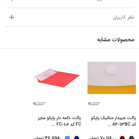
نظر کاربران
محصولات مشابه
پاکت جیبدار متالیک پاپکو
پاکت دکمه دار پاپکو سایز
کد A4-113BC
...
FC کد FC-106
...
...
...
46,756
70,116
تومان
تومان