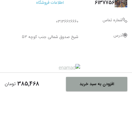
6137756
اطلاعات فروشگاه
شماره تماس
03136626660
آدرس
شیخ صدوق شمالی جنب کوچه 53
385,468
تومان
افزودن به سبد خرید