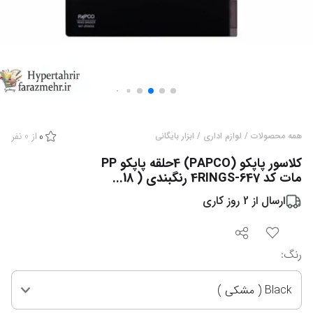
از
0
نفر
همه محصولات
/
لوازم اداری
/
ابزار بایگانی
0
کلاسور پاپکو (PAPCO) 4حلقه پاپکو PP
مات کد 647-4RINGS رنگبندی ( 18...
ارسال از
2
روز کاری
رنگ
:
Black ( مشکی )