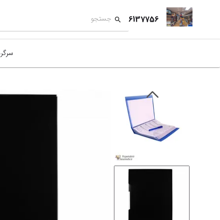
6137756
سرگر
کمک
بازی
بازی
نمای