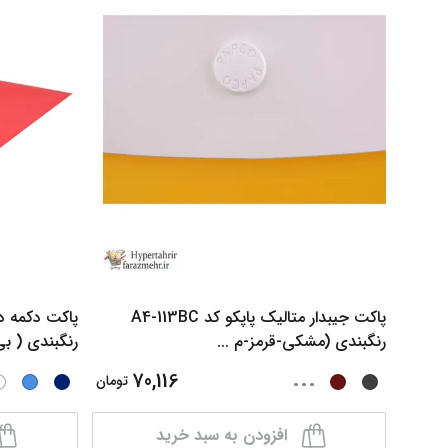
پاکت جیبدار متالیک پاپکو کد A4-113BC
رنگبندی (مشکی-قرمز-م
...
رنگبندی ( ب
...
70,116
تومان
افزودن به سبد خرید