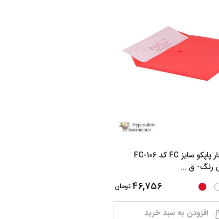
پاکت دکمه دار پاپکو سایز FC کد FC-106
ی رنگ- ق
...
46,756
تومان
افزودن به سبد خرید