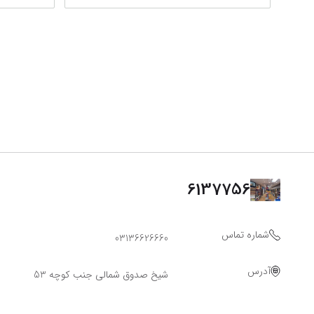
6137756
شماره تماس
03136626660
آدرس
شیخ صدوق شمالی جنب کوچه 53