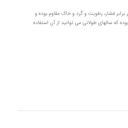
حداکثر ظرفیت هر پوشه کیسه ای (کاور) حداکثر 10 عدد برگه A4 و جنس جلد و قاب کلیربوک 80 برگ قاب دار مات در برابر فشار، رطوبت و گرد و خاک مقاوم بوده و 
همچنین قابل شست و شو است. همچنین می توان گفت جنس پلی پروپیلن دوستدار محیط زیست و بسیار بادوام بوده که سالهای طولانی می توانید از آن استفاده 