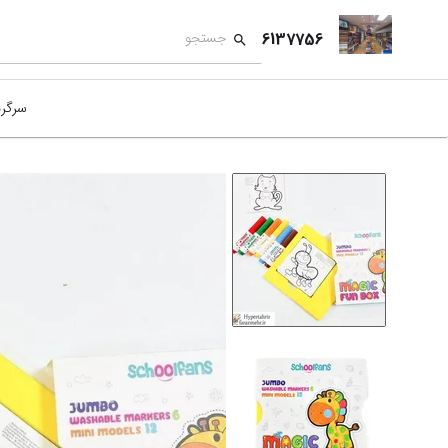
6137756
سرگر
کمک
بازی
بازی
نمای