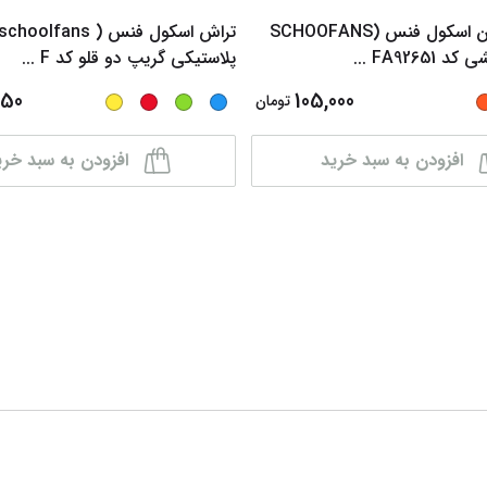
تراش پاک کن اسکول فنس (SCHOOFANS
 FA92651
...
پلاستیکی گریپ دو قلو کد F
...
250
105,000
تومان
افزودن به سبد خرید
افزودن به سبد خری