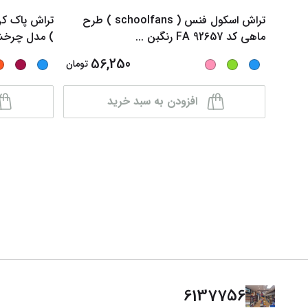
تراش اسکول فنس ( schoolfans ) طرح
ماهی کد FA 92657 رنگبن
...
) مدل چرخشی کد
56,250
تومان
افزودن به سبد خرید
6137756