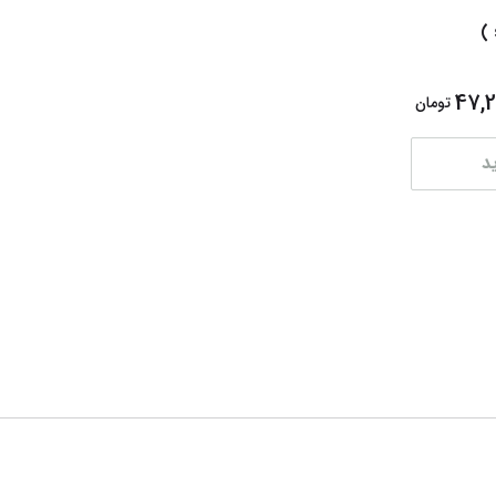
تراش اسکول فنس ( schoolfans )
47,
تومان
د