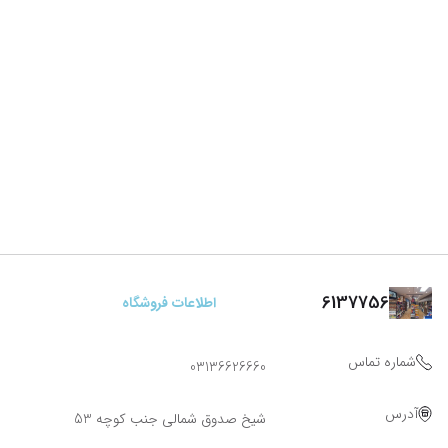
6137756
اطلاعات فروشگاه
شماره تماس
03136626660
آدرس
شیخ صدوق شمالی جنب کوچه 53