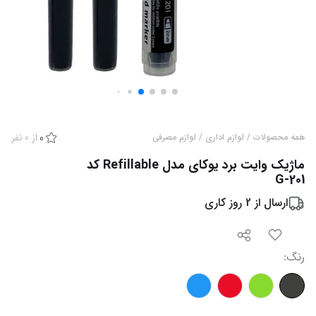
از
0
نفر
همه محصولات
/
لوازم اداری
/
لوازم مصرفی
0
ماژیک وایت برد یوکای مدل Refillable کد
G-201
ارسال از
2
روز کاری
رنگ
: