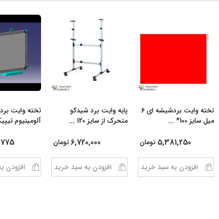
تخته وایت بردشیشه ای 6
پایه وایت برد شیدکو
تخته وایت برد 
میل سایز 100*
...
متحرک از سایز 120
...
آلومینیوم تیپی
,775
6,720,000
5,381,250
تومان
تومان
افزودن به سبد خرید
افزودن به سبد خرید
افزودن ب