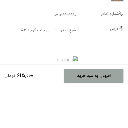
شماره تماس
03136626660
آدرس
شیخ صدوق شمالی جنب کوچه 53
615,000
تومان
افزودن به سبد خرید