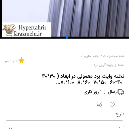
همه محصولات
/
لوازم اداری
/
1
از
1
نفر
تخته وایتبرد-گرین برد
تخته وایت برد معمولی در ابعاد ( 30*40
-40*60- 50*70 -60*80 -100*70...
ارسال از
2
روز کاری
طرح
:
1