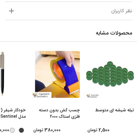
نظر کاربران
محصولات مشابه
تیله شیشه ای متوسط
چسب کش بدون دسته
فلزی استاک 2000
مدل Sentinel رن
0,000
380,000
2,500
تومان
تومان