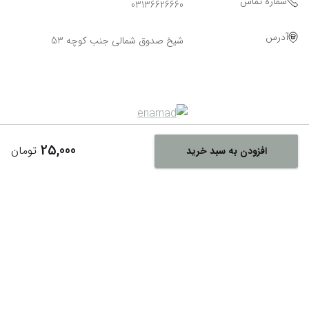
شماره تماس
03136626660
آدرس
شیخ صدوق شمالی جنب کوچه 53
25,000
تومان
افزودن به سبد خرید
Powered By