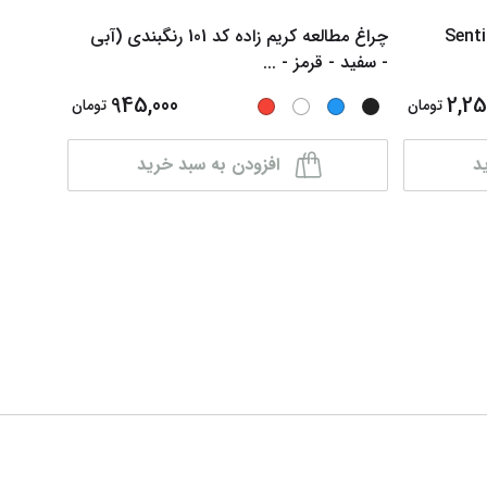
(Sheaffer) مدل Sentinel
چراغ مطالعه کریم زاده کد 101 رنگبندی (آبی
کاغذ کا
- سفید - قرمز -
...
ابعاد ( A5 -A4 -A3 ) و
945,000
2,25
تومان
تومان
د
افزودن به سبد خرید