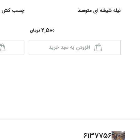
تیله شیشه ای متوسط
چسب کش بدون
2,500
تومان
افزودن به سبد خرید
6137756