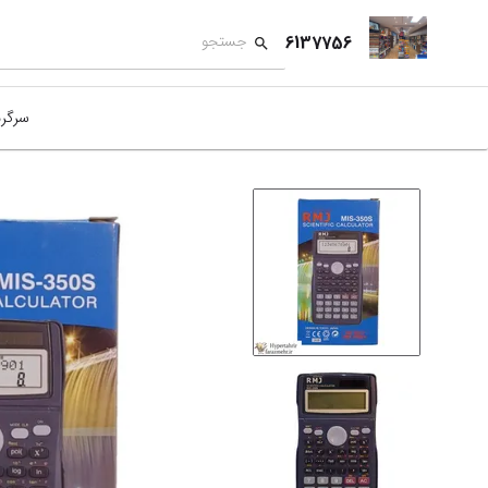
6137756
سرگر
کمک
بازی
بازی
نمای