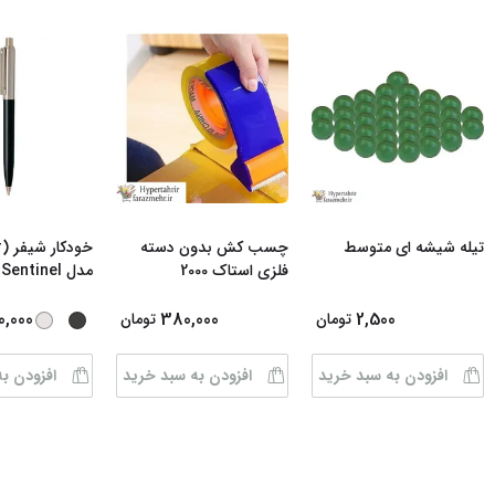
تیله شیشه ای متوسط
چسب کش بدون دسته
فلزی استاک 2000
مدل Sentinel رن
0,000
380,000
2,500
تومان
تومان
افزودن به سبد خرید
افزودن به سبد خرید
افزودن ب