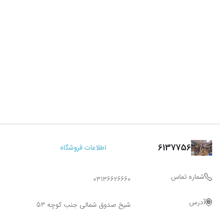
6137756
اطلاعات فروشگاه
شماره تماس
03136626660
آدرس
شیخ صدوق شمالی جنب کوچه 53