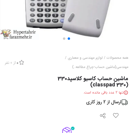
همه محصولات
/
لوازم مهندسی و معماری
/
از
0
نفر
0
مهندسی(ماشین حساب-چراغ مطالعه..)
ماشین حساب کاسیو کلاسپد330
(classpad 330)
تنها
2
عدد باقی مانده است.
ارسال از
2
روز کاری