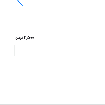
چسب کش بد
2,500
تومان