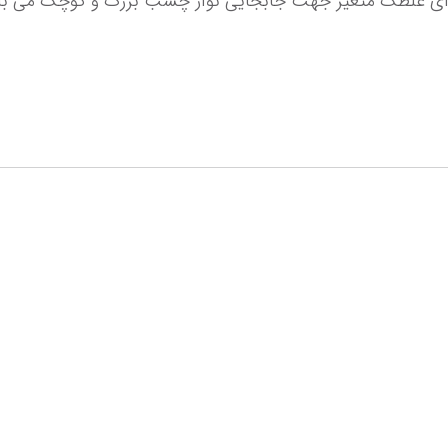
دارای غلطک متغیر جهت جابجایی نوار چسب بزرگ و کوچک می با