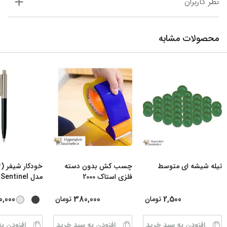
نظر کاربران
محصولات مشابه
تیله شیشه ای متوسط
چسب کش بدون دسته
فلزی استاک 2000
مدل Sentinel رن
0,000
380,000
2,500
تومان
تومان
افزودن به سبد خرید
افزودن به سبد خرید
افزودن ب