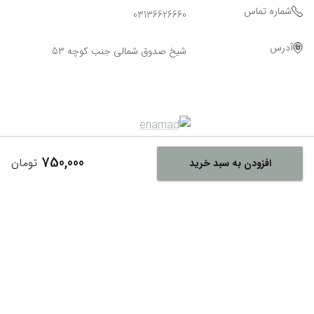
شماره تماس
03136626660
آدرس
شیخ صدوق شمالی جنب کوچه 53
750,000
تومان
افزودن به سبد خرید
Powered By