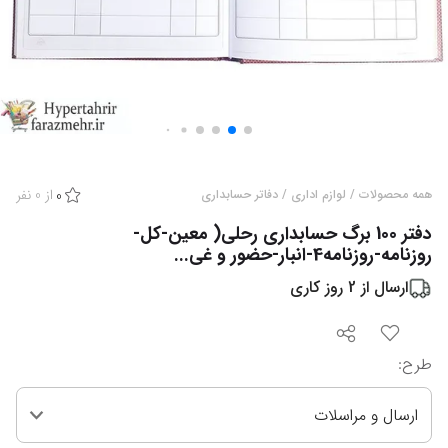
از
0
نفر
همه محصولات
/
لوازم اداری
/
دفاتر حسابداری
0
دفتر 100 برگ حسابداری رحلی( معین-کل-
روزنامه-روزنامه4-انبار-حضور و غی...
ارسال از
2
روز کاری
طرح
:
ارسال و مراسلات