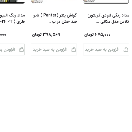
مداد رنگی اتودی کریتورز
گواش پنتر (Panter ) نانو
مداد رنگ الیپو
کلاس مدل مکانی
...
ضد خش در ب
...
فلزی ( 12- 24- 3
000
398,569
475,000
تومان
تومان
افزودن به سبد خرید
افزودن به سبد خرید
افزودن ب