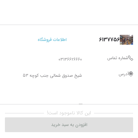
6137756
اطلاعات فروشگاه
شماره تماس
03136626660
آدرس
شیخ صدوق شمالی جنب کوچه 53
این کالا ناموجود است!
افزودن به سبد خرید