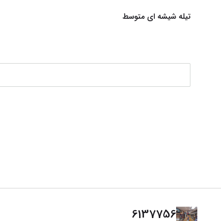
تیله شیشه ای متوسط
6137756