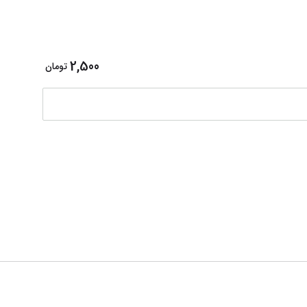
چسب کش بد
2,500
تومان