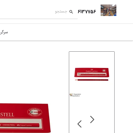
6137756
سرگر
کمک
بازی
بازی
نمای