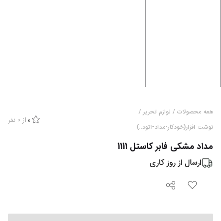
همه محصولات
/
لوازم تحریر
/
از
0
نفر
0
نوشت افزار(خودکار-مداد-اتود..)
مداد مشکی فابر کاستل 1111
ارسال از
روز کاری