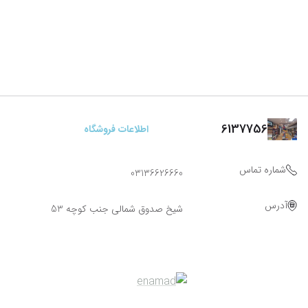
6137756
اطلاعات فروشگاه
شماره تماس
03136626660
آدرس
شیخ صدوق شمالی جنب کوچه 53