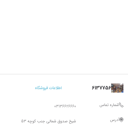
6137756
اطلاعات فروشگاه
شماره تماس
03136626660
آدرس
شیخ صدوق شمالی جنب کوچه 53