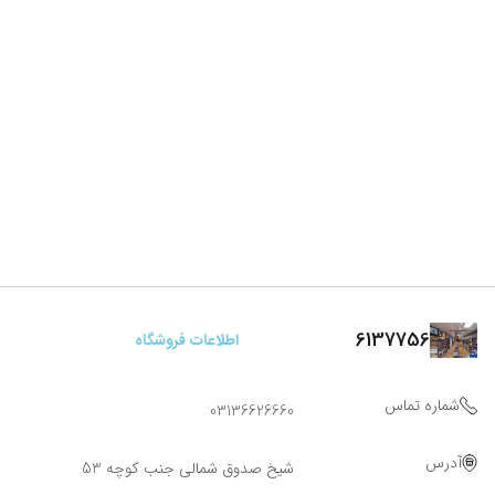
6137756
اطلاعات فروشگاه
شماره تماس
03136626660
آدرس
شیخ صدوق شمالی جنب کوچه 53