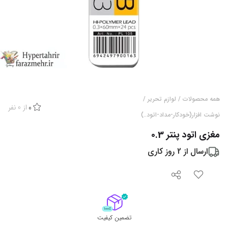
همه محصولات
/
لوازم تحریر
/
از
0
نفر
0
نوشت افزار(خودکار-مداد-اتود..)
مغزی اتود پنتر 0.3
ارسال از
2
روز کاری
تضمین کیفیت