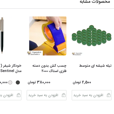
محصولات مشابه
تیله شیشه ای متوسط
چسب کش بدون دسته
فلزی استاک 2000
مدل Sentinel رن
0,000
380,000
2,500
تومان
تومان
افزودن به سبد خرید
افزودن به سبد خرید
افزودن ب