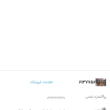
6137756
اطلاعات فروشگاه
شماره تماس
03136626660
آدرس