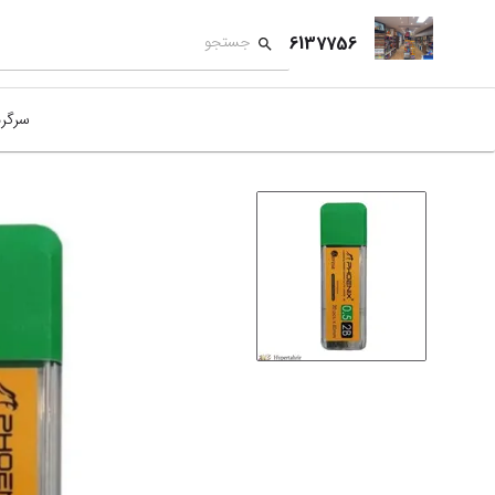
6137756
سرگر
کمک
بازی
بازی
نمای