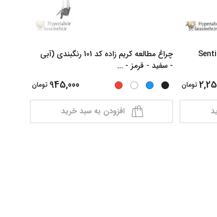
(Sheaffer) مدل Sentinel
چراغ مطالعه کریم زاده کد 101 رنگبندی (آبی
کاغذ کا
- سفید - قرمز -
...
ابعاد ( A5 -A4 -A3 ) و
945,000
2,25
تومان
تومان
د
افزودن به سبد خرید