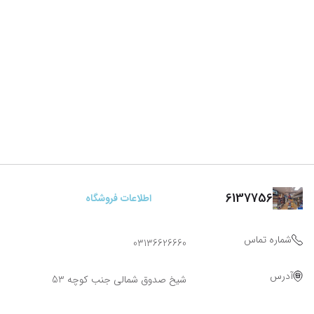
6137756
اطلاعات فروشگاه
شماره تماس
03136626660
آدرس
شیخ صدوق شمالی جنب کوچه 53