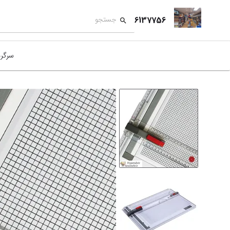
6137756
سرگر
کمک
بازی
بازی
نمای