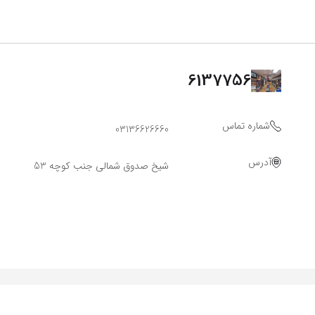
6137756
شماره تماس
03136626660
آدرس
شیخ صدوق شمالی جنب کوچه 53