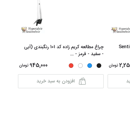
(Sheaffer) مدل Sentinel
چراغ مطالعه کریم زاده کد 101 رنگبندی (آبی
- سفید - قرمز -
...
945,000
2,25
تومان
تومان
د
افزودن به سبد خرید