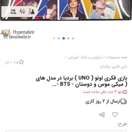
همه محصولات
/
سرگرمی و کمک آموزشی
/
از
0
نفر
0
بازی فکری بزرگسال
بازی فکری اونو ( UNO ) بردیا در مدل های
( میکی موس و دوستان - BTS -...
تنها
3
عدد باقی مانده است.
ارسال از
2
روز کاری
طرح
: