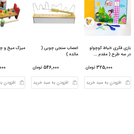
بازی فکری خیاط کوچولو
اعصاب سنجی چوبی (
میزک میخ و 
در سه طرح ( مقدم
...
مائده )
000
546,000
325,000
تومان
تومان
افزودن به سبد خرید
افزودن به سبد خرید
افزودن ب