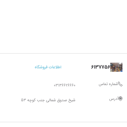
6137756
اطلاعات فروشگاه
شماره تماس
03136626660
آدرس
شیخ صدوق شمالی جنب کوچه 53