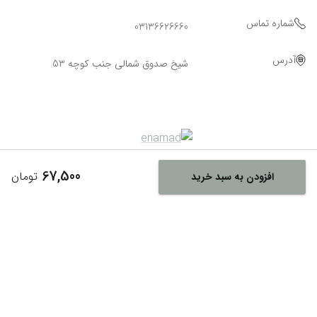
شماره تماس
03136626660
آدرس
شیخ صدوق شمالی جنب کوچه 53
67,500
تومان
افزودن به سبد خرید