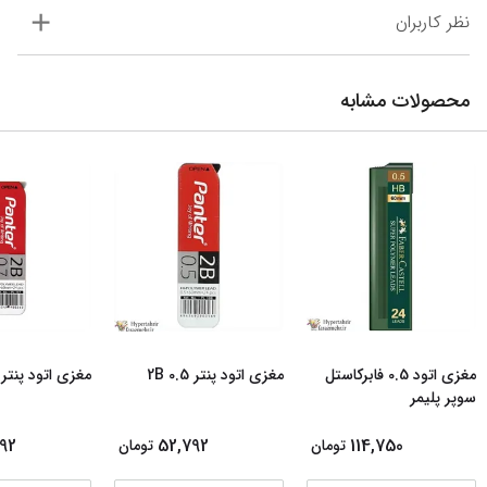
نظر کاربران
محصولات مشابه
مغزی اتود 0.5 فابرکاستل
مغزی اتود پنتر 0.5 2B
مغزی اتود پنتر 0.7 2B
سوپر پلیمر
92
52,792
114,750
تومان
تومان