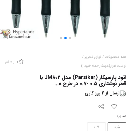
همه محصولات
/
لوازم تحریر
/
از
0
نفر
0
نوشت افزار(خودکار-مداد-اتود..)
اتود پارسیکار (Parsikar) مدل JM802 با
قطر نوشتاری 0.5 -0.7 در طرح ه...
ارسال از
2
روز کاری
سایز
:
0.7
0.5