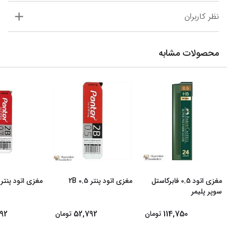
نظر کاربران
محصولات مشابه
مغزی اتود 0.5 فابرکاستل
مغزی اتود پنتر 0.5 2B
مغزی اتود پنتر 0.7 2B
سوپر پلیمر
92
52,792
114,750
تومان
تومان