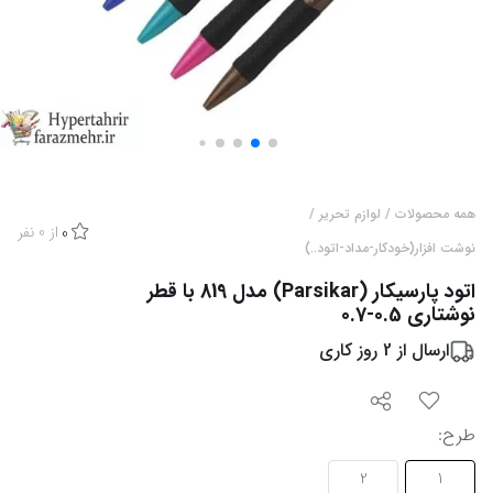
همه محصولات
/
لوازم تحریر
/
از
0
نفر
0
نوشت افزار(خودکار-مداد-اتود..)
اتود پارسیکار (Parsikar) مدل 819 با قطر
نوشتاری 0.5-0.7
ارسال از
2
روز کاری
طرح
:
2
1