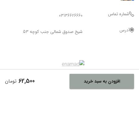
شماره تماس
03136626660
آدرس
شیخ صدوق شمالی جنب کوچه 53
62,500
تومان
افزودن به سبد خرید