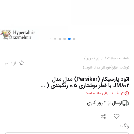
همه محصولات
/
لوازم تحریر
/
از
0
نفر
0
نوشت افزار(خودکار-مداد-اتود..)
اتود پارسیکار (Parsikar) مدل مدل
JM802 با قطر نوشتاری 0.5 رنگبندی ( ...
تنها
5
عدد باقی مانده است.
ارسال از
2
روز کاری
رنگ
: