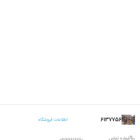
6137756
اطلاعات فروشگاه
شماره تماس
03136626660