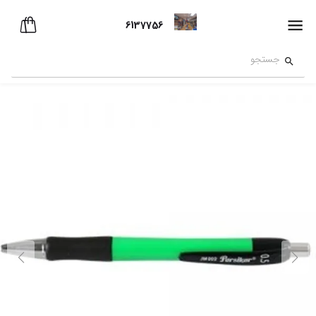
6137756