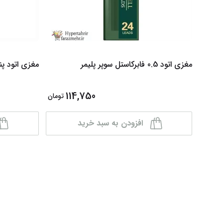
مغزی اتود 0.5 فابرکاستل سوپر پلیمر
مغزی اتود پنتر .5
114,750
تومان
افزودن به سبد خرید