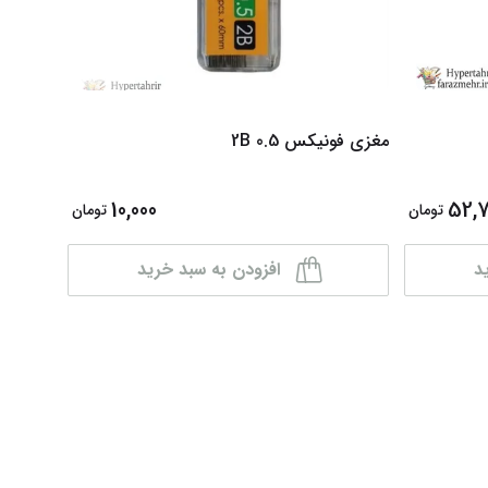
مغزی فونیکس 0.5 2B
مغزی اتود
10,000
52,
تومان
تومان
د
افزودن به سبد خرید