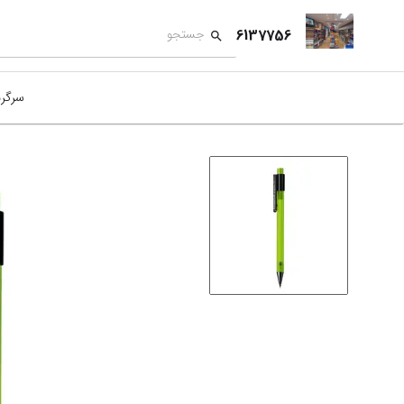
6137756
سرگر
کمک
بازی
بازی
نمای