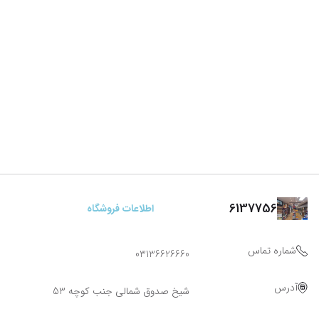
6137756
اطلاعات فروشگاه
شماره تماس
03136626660
آدرس
شیخ صدوق شمالی جنب کوچه 53