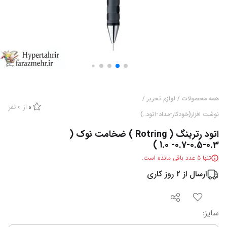
همه محصولات
/
لوازم تحریر
/
از
0
نفر
0
نوشت افزار(خودکار-مداد-اتود..)
اتود رترینگ ( Rotring ) ضخامت نوک (
0.3-0.5-0.7- 1.0 )
تنها
5
عدد باقی مانده است.
ارسال از
2
روز کاری
سایز
: