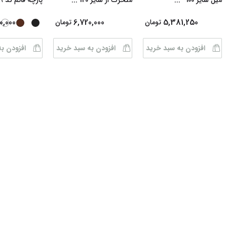
میل سایز 100*
...
متحرک از سایز 120
...
پارچه قائم کد 509
0,000
6,720,000
5,381,250
تومان
تومان
افزودن به سبد خرید
افزودن به سبد خرید
افزودن ب