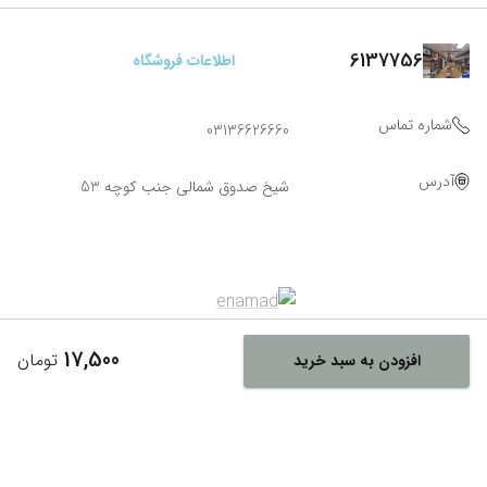
6137756
اطلاعات فروشگاه
شماره تماس
03136626660
آدرس
شیخ صدوق شمالی جنب کوچه 53
17,500
تومان
افزودن به سبد خرید