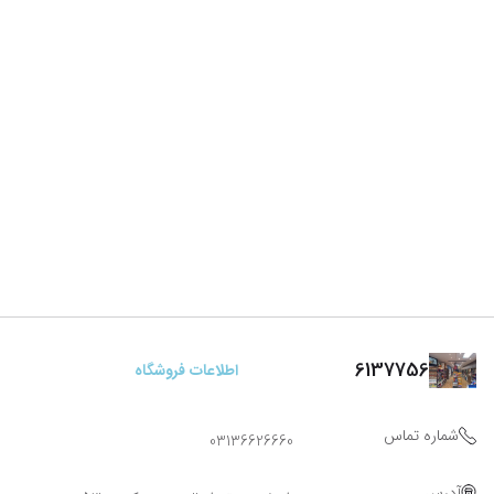
6137756
اطلاعات فروشگاه
شماره تماس
03136626660
آدرس