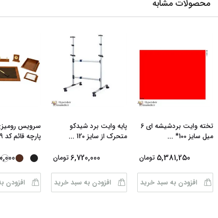
محصولات مشابه
تخته وایت بردشیشه ای 6
پایه وایت برد شیدکو
میل سایز 100*
...
متحرک از سایز 120
...
پارچه قائم کد 509
0,000
6,720,000
5,381,250
تومان
تومان
افزودن به سبد خرید
افزودن به سبد خرید
افزودن ب