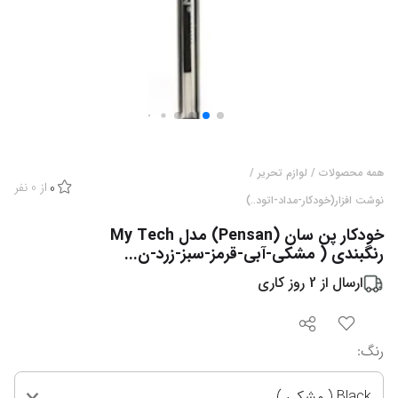
همه محصولات
/
لوازم تحریر
/
از
0
نفر
0
نوشت افزار(خودکار-مداد-اتود..)
خودکار پن سان (Pensan) مدل My Tech
رنگبندی ( مشکی-آبی-قرمز-سبز-زرد-ن...
ارسال از
2
روز کاری
رنگ
:
Black ( مشکی )