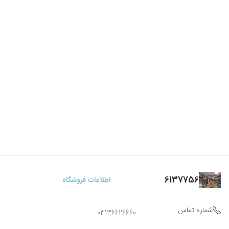
6137756
اطلاعات فروشگاه
شماره تماس
03136626660