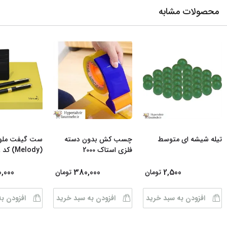
محصولات مشابه
تیله شیشه ای متوسط
چسب کش بدون دسته
ست گیفت ملو
فلزی استاک 2000
(Melody) کد 68
0,000
380,000
2,500
تومان
تومان
افزودن به سبد خرید
افزودن به سبد خرید
افزودن ب