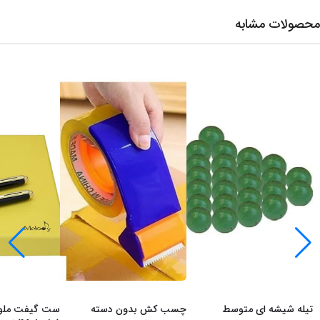
محصولات مشابه
تیله شیشه ای متوسط
چسب کش بدون دسته
ست گیفت ملو