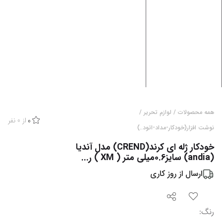
همه محصولات
/
لوازم تحریر
/
از
0
نفر
0
نوشت افزار(خودکار-مداد-اتود..)
خودکار ژله ای کرند(CREND) مدل آندیا
(andia) سایز0.6میلی متر ( XM ) ر...
ارسال از
روز کاری
رنگ
: