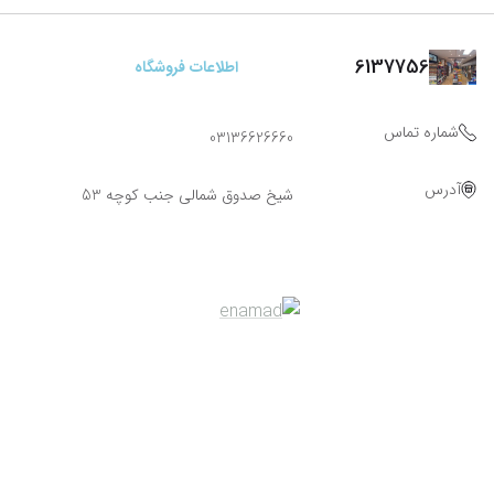
6137756
اطلاعات فروشگاه
شماره تماس
03136626660
آدرس
شیخ صدوق شمالی جنب کوچه 53