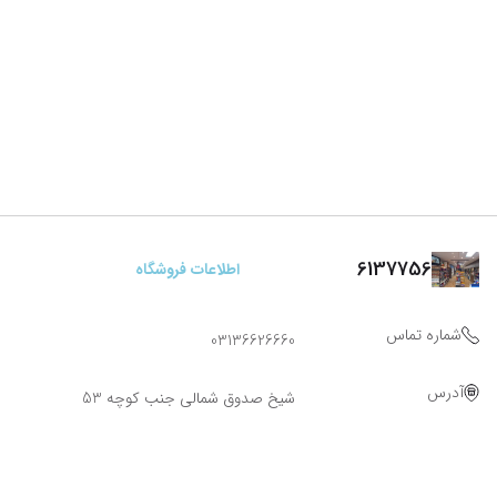
6137756
اطلاعات فروشگاه
شماره تماس
03136626660
آدرس
شیخ صدوق شمالی جنب کوچه 53