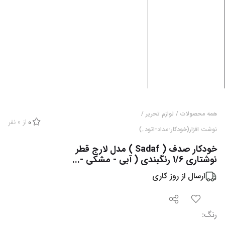
همه محصولات
/
لوازم تحریر
/
از
0
نفر
0
نوشت افزار(خودکار-مداد-اتود..)
خودکار صدف ( Sadaf ) مدل لارج قطر
نوشتاری 1/6 رنگبندی ( آبی - مشکی -...
ارسال از
روز کاری
رنگ
: