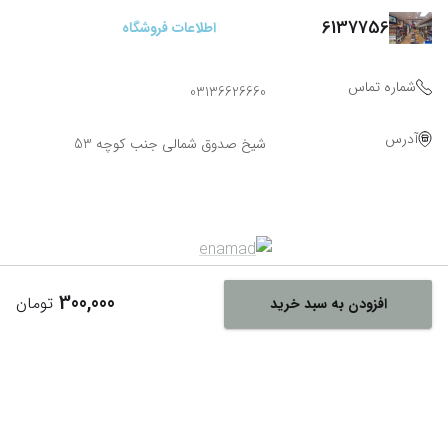
6137756
اطلاعات فروشگاه
شماره تماس
03136626660
آدرس
شیخ صدوق شمالی جنب کوچه 53
300,000
تومان
افزودن به سبد خرید