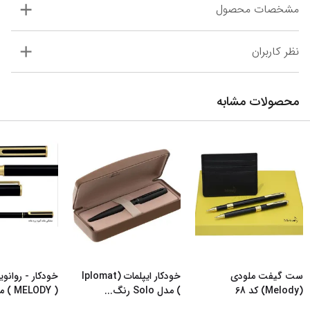
مشخصات محصول
نظر کاربران
محصولات مشابه
ست گیفت ملودی
خودکار ایپلمات (Iplomat
خودکار - روان
(Melody) کد 68
) مدل Solo رنگ
...
( MELODY ) مدل