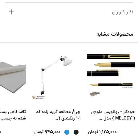
نظر کاربران
محصولات مشابه
خودکار - روانویس ملودی
چراغ مطالعه کریم زاده کد
کاغذ کاهی بست
( MELODY ) مدل
...
101 رنگبندی (
...
شده ته چسب د
...
0
945,000
1,125,000
تومان
تومان