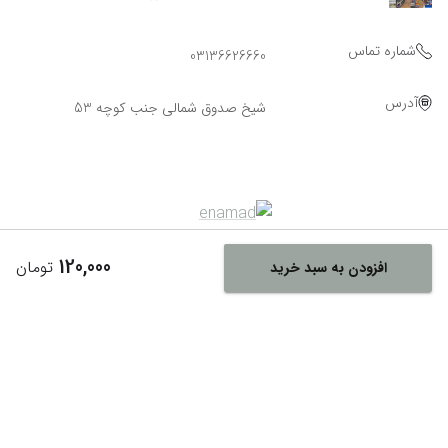
شماره تماس
03136626660
آدرس
شیخ صدوق شمالی جنب کوچه 53
120,000
تومان
افزودن به سبد خرید