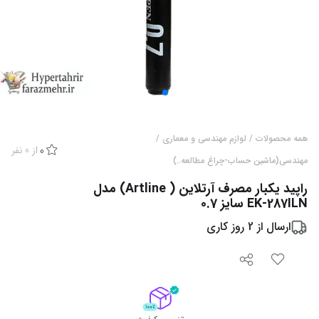
همه محصولات
/
لوازم مهندسی و معماری
/
از
0
نفر
0
مهندسی(ماشین حساب-چراغ مطالعه..)
راپید یکبار مصرف آرتلاین ( Artline) مدل
EK-287ILN سایز 0.7
ارسال از
2
روز کاری