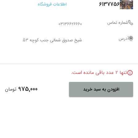
6137756
اطلاعات فروشگاه
شماره تماس
03136626660
آدرس
شیخ صدوق شمالی جنب کوچه 53
تنها
2
عدد باقی مانده است.
975,000
تومان
افزودن به سبد خرید