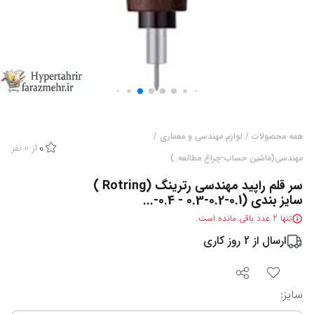
همه محصولات
/
لوازم مهندسی و معماری
/
از
0
نفر
0
مهندسی(ماشین حساب-چراغ مطالعه..)
سر قلم راپید مهندسی رترینگ (Rotring )
سایز بندی (0.1-0.2-0.3 - 0.4-...
تنها
2
عدد باقی مانده است.
ارسال از
2
روز کاری
سایز
: