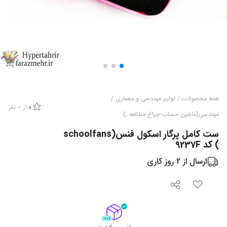
همه محصولات
/
لوازم مهندسی و معماری
/
از
0
نفر
0
مهندسی(ماشین حساب-چراغ مطالعه..)
ست کامل پرگار اسکول فنس(schoolfans
) کد 9237F
ارسال از
2
روز کاری