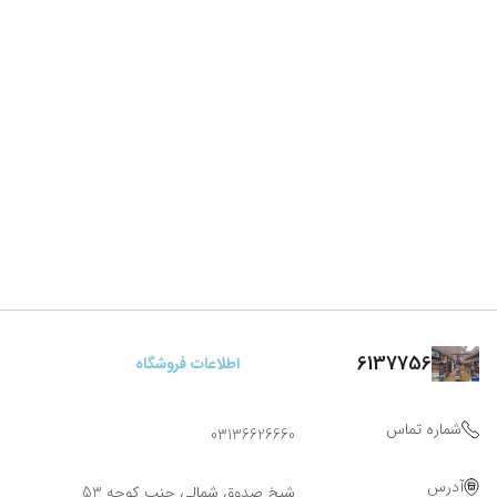
6137756
اطلاعات فروشگاه
شماره تماس
03136626660
آدرس
شیخ صدوق شمالی جنب کوچه 53