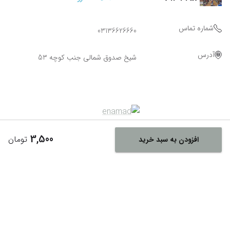
شماره تماس
03136626660
آدرس
شیخ صدوق شمالی جنب کوچه 53
3,500
تومان
افزودن به سبد خرید