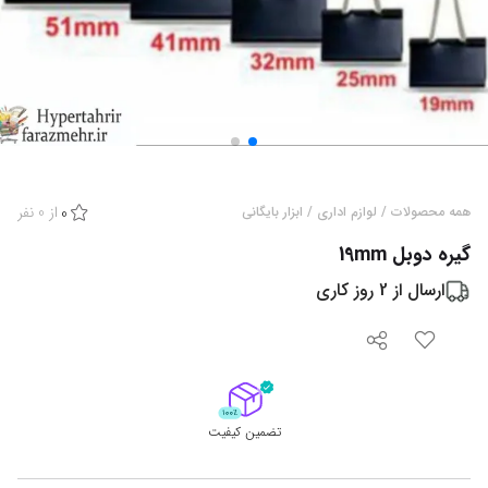
از
0
نفر
همه محصولات
/
لوازم اداری
/
ابزار بایگانی
0
گیره دوبل 19mm
ارسال از
2
روز کاری
تضمین کیفیت