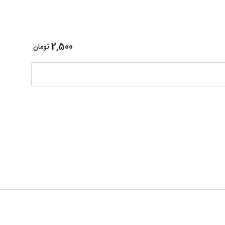
چسب کش بد
2,500
تومان