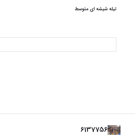
تیله شیشه ای متوسط
6137756