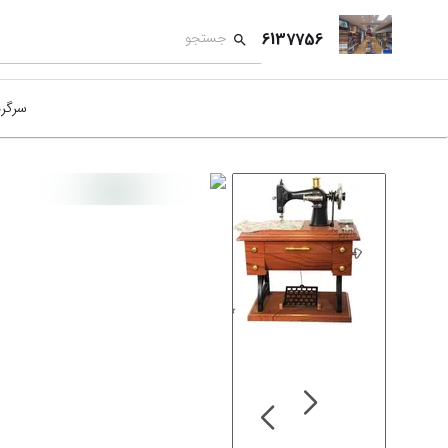
6137756
سرگر
کمک
بازی
بازی
نمای